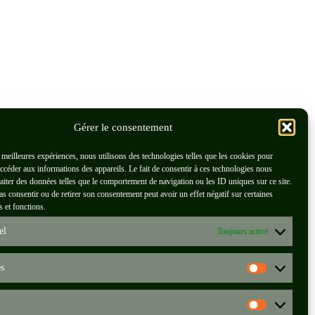
Gérer le consentement
s meilleures expériences, nous utilisons des technologies telles que les cookies pour
accéder aux informations des appareils. Le fait de consentir à ces technologies nous
raiter des données telles que le comportement de navigation ou les ID uniques sur ce site.
pas consentir ou de retirer son consentement peut avoir un effet négatif sur certaines
s et fonctions.
el
Toujours activé
es
Statisti