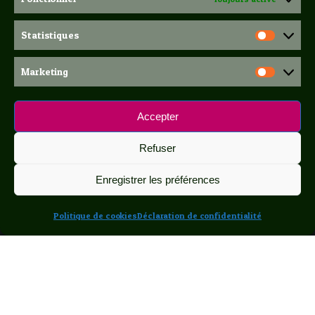
Statistiques
Statis
Marketing
Marke
Accepter
Refuser
Enregistrer les préférences
Politique de cookies
Déclaration de confidentialité