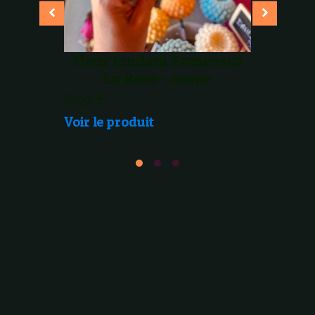
9,99
€
Voir le
Fleur fondant Francesca
produit
La Rose - rouge
8,99
€
Voir le produit