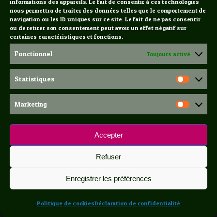
informations des appareils. Le fait de consentir à ces technologies
nous permettra de traiter des données telles que le comportement de
navigation ou les ID uniques sur ce site. Le fait de ne pas consentir
ou de retirer son consentement peut avoir un effet négatif sur
certaines caractéristiques et fonctions.
Fonctionnel
Toujours activé
Statistiques
Statis
Galet Julia Dressing
Marketing
Marke
8,00
€
CHOIX DES OPTIONS
Accepter
Refuser
Enregistrer les préférences
Politique de cookies
Déclaration de confidentialité