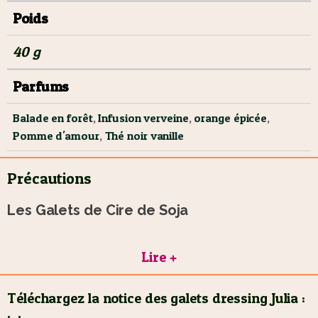
quotidien !
Poids
40 g
Parfums
Balade en forêt
,
Infusion verveine
,
orange épicée
,
Pomme d'amour
,
Thé noir vanille
Précautions
Les Galets de Cire de Soja
Nos galets de cire, conçus avec soin, offrent
Lire +
une solution innovante et sûre pour parfumer
Téléchargez la notice des galets dressing Julia :
votre intérieur sans les inconvénients des