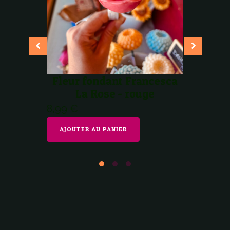
La Pivoi
- Pivoin
Rose cla
9,99
€
AJOUTER
Fleur fondant Francesca
AU
PANIER
La Rose - rouge
8,99
€
AJOUTER AU PANIER