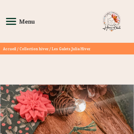
Menu
Accueil
/
Collection hiver
/ Les Galets Julia Hiver