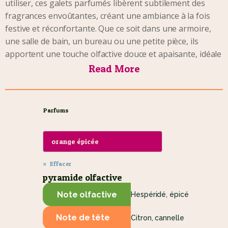
utiliser, ces galets parfumés libèrent subtilement des
fragrances envoûtantes, créant une ambiance à la fois
festive et réconfortante. Que ce soit dans une armoire,
une salle de bain, un bureau ou une petite pièce, ils
apportent une touche olfactive douce et apaisante, idéale
pour la période des fêtes.
Read More
Parfums disponibles :
• Balade en forêt
: Évoquez la tranquillité des forêts
Parfums
enneigées avec ce parfum boisé. À la fois frais et
apaisant, il enveloppe vos espaces d’une sérénité
naturelle.
• Pomme d'amour
:
Un parfum gourmand et envoûtant
qui mêle la douceur du caramel et la fraîcheur juteuse de
Effacer
la pomme rouge. Une senteur sucrée et régressive,
pyramide olfactive
rappelant les fêtes foraines et les souvenirs d’enfance,
Note olfactive
Hespéridé, épicé
idéale pour créer une ambiance chaleureuse et
réconfortante.
Note de tête
Citron, cannelle
• Thé Noir Vanille
: Savourez la subtile alliance entre