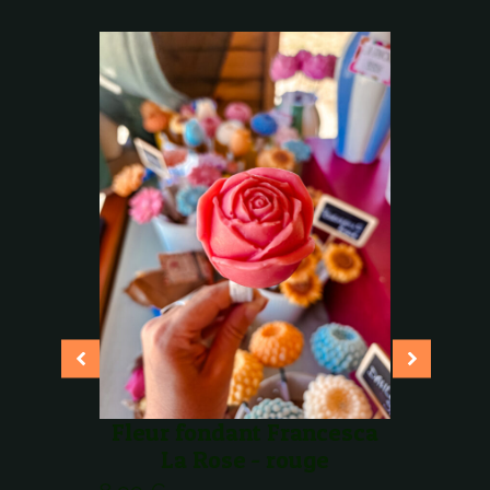
Fleur
Fondan
Frances
La Pivoi
- Pivoin
Rose cla
9,99
€
AJOUTER
Fleur fondant Francesca
AU
PANIER
La Rose - rouge