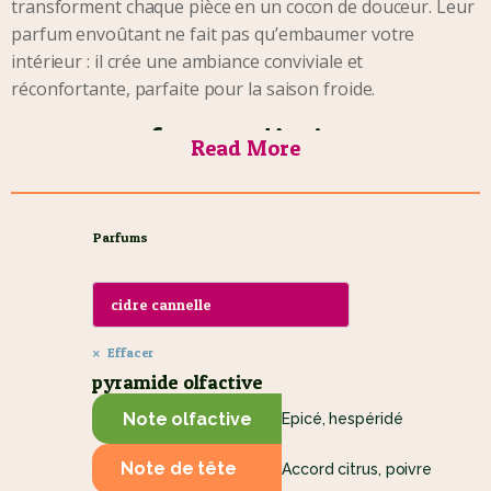
transforment chaque pièce en un cocon de douceur. Leur
parfum envoûtant ne fait pas qu’embaumer votre
intérieur : il crée une ambiance conviviale et
réconfortante, parfaite pour la saison froide.
Des Parfums d’Hiver aux
Read More
Notes Enchanteresses
Parfums
Notre collection propose
neuf senteurs uniques
,
pensées pour évoquer l’esprit des fêtes et la chaleur de
l’hiver.
Cèdre – Fraîcheur boisée et apaisante
Effacer
pyramide olfactive
Cette fragrance évoque les forêts enneigées. Son parfum
Note olfactive
naturel et vivifiant invite à la méditation et à la sérénité.
Epicé, hespéridé
Nougat – Douceur festive
Note de tête
Accord citrus, poivre