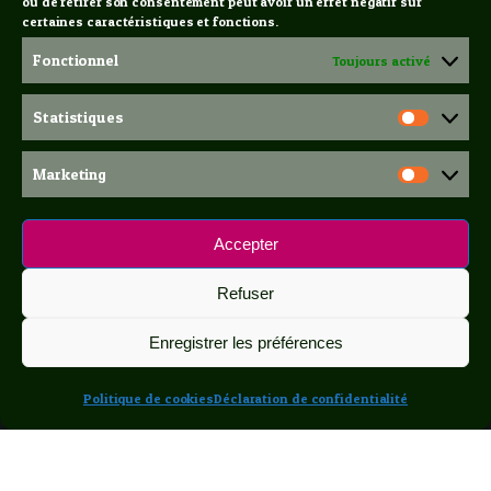
ou de retirer son consentement peut avoir un effet négatif sur
certaines caractéristiques et fonctions.
Fonctionnel
Toujours activé
Statistiques
Statis
Marketing
Marke
Accepter
Refuser
Enregistrer les préférences
Politique de cookies
Déclaration de confidentialité