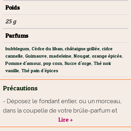
Riche et épicée, cette senteur emblématique est un
Poids
incontournable pour une ambiance de Noël authentique.
25 g
Châtaigne Grillée – Confort et authenticité
Parfums
Cette fragrance chaude et légèrement boisée rappelle les
châtaignes caramélisées dégustées au coin du feu. Elle
bubblegum
,
Cèdre du liban
,
châtaigne grillée
,
cidre
apporte une touche rustique et apaisante à votre
cannelle
,
Guimauve
,
madeleine
,
Nougat
,
orange épicée
,
intérieur.
Pomme d'amour
,
pop corn
,
Sucre d'orge
,
Thé noir
Cidre Cannelle – Gourmandise épicée
vanille
,
Thé pain d'épices
Inspiré des boissons hivernales, ce parfum marie la
Précautions
fraîcheur fruitée du cidre à la chaleur de la cannelle. Il crée
une ambiance festive, chaleureuse et délicieusement
- Déposez le fondant entier, ou un morceau,
épicée.
dans la coupelle de votre brûle-parfum et
Offrez-vous un Instant
Lire +
allumez votre bougie chauffe plat,
- la chaleur de celle-ci permettra de le fondre