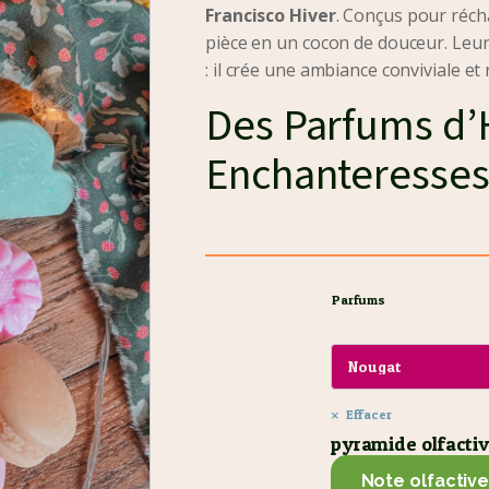
Francisco Hiver
. Conçus pour réch
pièce en un cocon de douceur. Leu
: il crée une ambiance conviviale et
Des Parfums d’
Enchanteresse
Notre collection propose
neuf sen
chaleur de l’hiver.
Cèdre – Fraîcheur boisée et 
Parfums
Cette fragrance évoque les forêts e
méditation et à la sérénité.
Nougat – Douceur festive
Effacer
pyramide olfacti
Un parfum sucré et réconfortant qu
Note olfactiv