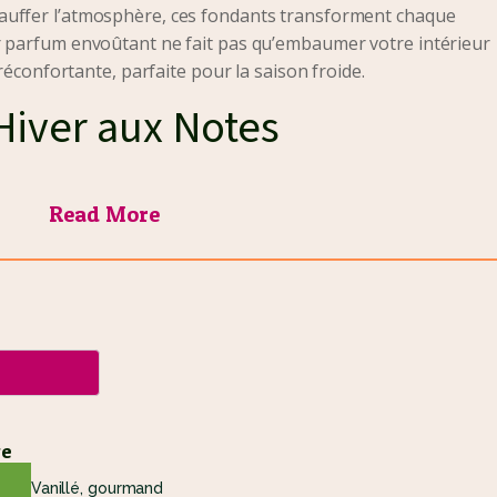
auffer l’atmosphère, ces fondants transforment chaque
r parfum envoûtant ne fait pas qu’embaumer votre intérieur
 réconfortante, parfaite pour la saison froide.
Hiver aux Notes
s
Read More
teurs uniques
, pensées pour évoquer l’esprit des fêtes et la
apaisante
nneigées. Son parfum naturel et vivifiant invite à la
ve
i rappelle les gourmandises de Noël. Idéal pour créer une
e
Vanillé, gourmand